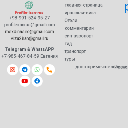
главная-страница
иранская-виза
98-991-524-95-27+
Отели
profileiranrus@gmail.com
комментарии
mexdinasire@gmail.com
сип-аэропорт
v
iza2iran@gmail.ru
гид
Telegram & WhatsAPP
транспорт
+7-985-467-84-59 Евгения
туры
достопримечательности Иранa
طرح توجیهی