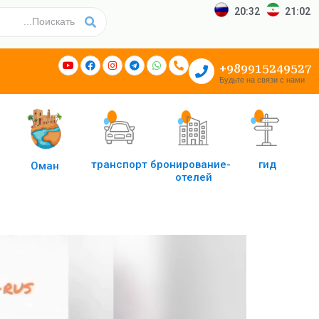
20:32
21:02
989915249527+
Будьте на связи с нами
транспорт
бронирование-
гид
Оман
отелей
نمایشگر
ویدیو