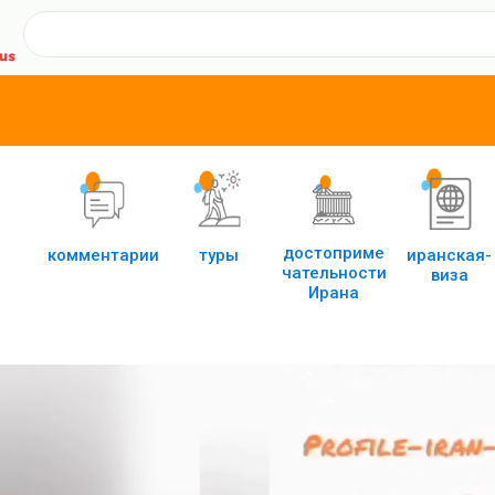
достоприме
комментарии
туры
иранская-
чательности
виза
Иранa