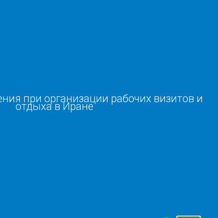
ния при организации рабочих визитов и
отдыха в Иране
سفارش طرح توجیهی