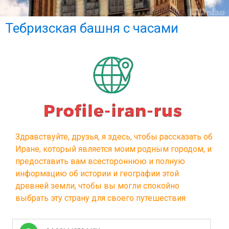
Тебризска
башн
часам