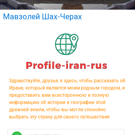
Мавзоле
Шах
Чера